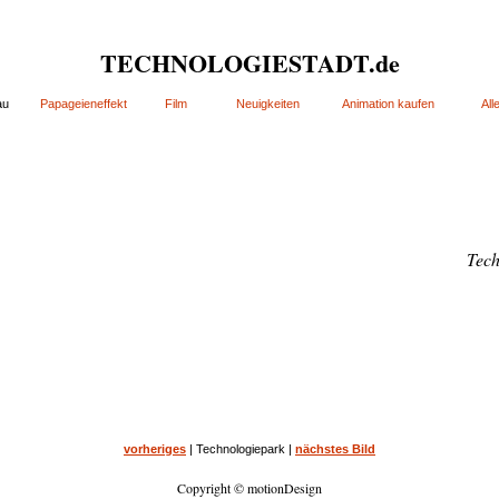
TECHNOLOGIESTADT.de
au
Papageieneffekt
Film
Neuigkeiten
Animation kaufen
All
Tech
vorheriges
| Technologiepark |
nächstes Bild
Copyright © motionDesign