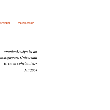
es virtuell
motionDesign
»motionDesign ist im
nologiepark Universität
Bremen beheimatet.«
Juli 2004